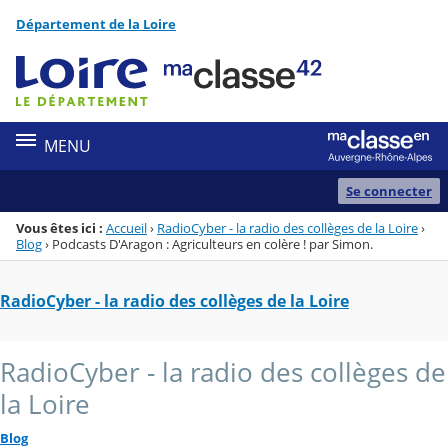
Panneau de gestion des cookies
Département de la Loire
Menu de la rubrique
Contenu
MENU
Se connecter
Vous êtes ici :
Accueil
›
RadioCyber - la radio des collèges de la Loire
›
Blog
›
Podcasts D'Aragon : Agriculteurs en colère ! par Simon.
RadioCyber - la radio des collèges de la Loire
RadioCyber - la radio des collèges de
la Loire
Blog