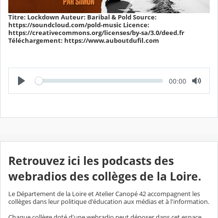
Titre: Lockdown Auteur: Baribal & Pold Source:
https://soundcloud.com/pold-music Licence:
https://creativecommons.org/licenses/by-sa/3.0/deed.fr
Téléchargement: https://www.auboutdufil.com
L
T
00:00
e
e
c
m
t
p
u
s
r
é
e
c
o
u
l
é
Retrouvez ici les podcasts des
webradios des collèges de la Loire.
Le Département de la Loire et Atelier Canopé 42 accompagnent les
collèges dans leur politique d'éducation aux médias et à l'information.
Chaque collège doté d'une webradio peut déposer dans cet espace