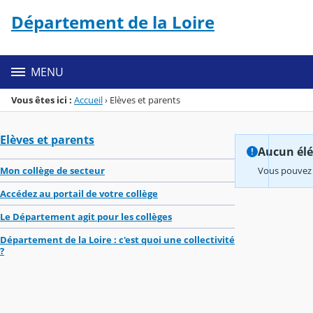
Panneau de gestion des cookies
Département de la Loire
Menu de la rubrique
Contenu
MENU
Vous êtes ici :
Accueil
›
Elèves et parents
Elèves et parents
Aucun élém
Mon collège de secteur
Vous pouvez 
Accédez au portail de votre collège
Le Département agit pour les collèges
Département de la Loire : c'est quoi une collectivité
?