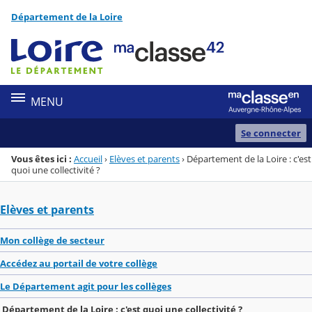
Panneau de gestion des cookies
Département de la Loire
Menu de la rubrique
Contenu
MENU
Se connecter
Vous êtes ici :
Accueil
›
Elèves et parents
›
Département de la Loire : c'est
quoi une collectivité ?
Elèves et parents
Mon collège de secteur
Accédez au portail de votre collège
Le Département agit pour les collèges
Département de la Loire : c'est quoi une collectivité ?