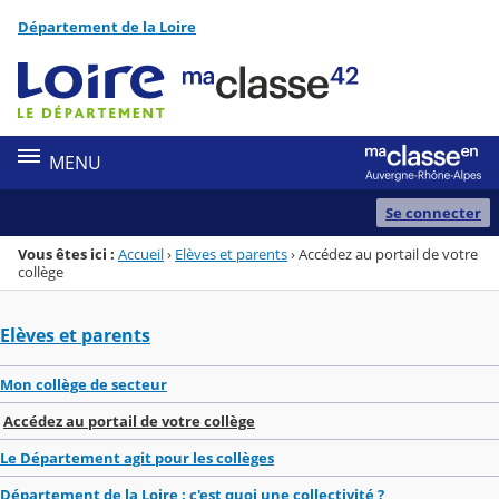
Panneau de gestion des cookies
Département de la Loire
Menu de la rubrique
Contenu
MENU
Se connecter
Vous êtes ici :
Accueil
›
Elèves et parents
›
Accédez au portail de votre
collège
Elèves et parents
Mon collège de secteur
Accédez au portail de votre collège
Le Département agit pour les collèges
Département de la Loire : c'est quoi une collectivité ?