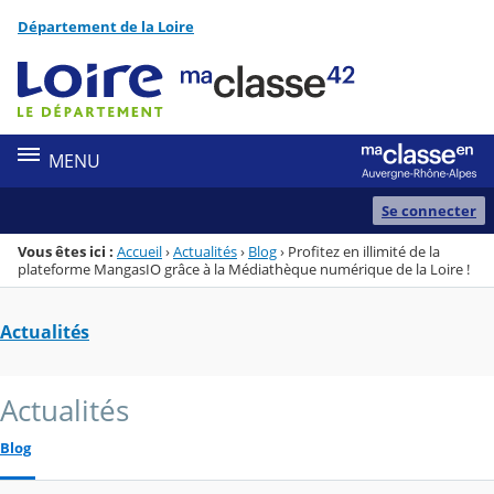
Panneau de gestion des cookies
Département de la Loire
Menu de la rubrique
Contenu
MENU
Se connecter
Vous êtes ici :
Accueil
›
Actualités
›
Blog
›
Profitez en illimité de la
plateforme MangasIO grâce à la Médiathèque numérique de la Loire !
Actualités
Actualités
Blog