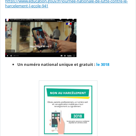
https://www.education.gouv.fr/journee-nationale-de-lutte-contre-le-
harcelement-l-ecole-941
Un numéro national unique et gratuit :
le 3018