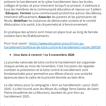
prévenir le harcèlement et le cyber harcèlement dans les écoles,
collèges et lycées, et pour intervenir lorsqu’il se produit. Il s’adresse à
tous les membres de la communauté éducative et repose sur 5 piliers
:
Éduquer, Former
(une communauté protectrice autour des élèves),
Intervenir efficacement,
Associer
les parents et les partenaires de
l’école,
Mobiliser
les instances de démocratie scolaire et le comité
d’éducation à la santé, à la citoyenneté et à l’environnement.
En pratique des actions sont mises en place tout au long de l’année
scolaire dans les Établissements.
Pour tout savoir :
https://www.education.gouv.fr/non-au-
harcelement/politique-de-lutte-contre-le-harcelement-l-ecole-289530
Une date à retenir ! Le 5 novembre 2026
La journée nationale de lutte contre le harcèlement est organisée
chaque année au mois de novembre. C'est l'occasion de rappeler
combien la prévention et la lutte contre le harcèlement sont
fondamentales pour permettre aux élèves d'avoir une scolarité
épanouie dans le cadre de la priorité donnée au bien-être.
Le clip retenu pour la campagne « Non au harcèlement » pour 2025-
2026 : il a été tourné avec les élèves du collège Terre-Sainte, de Saint-
Pierre (Académie de La Réunion), lauréats du prix Non au
harcèlement 2025.