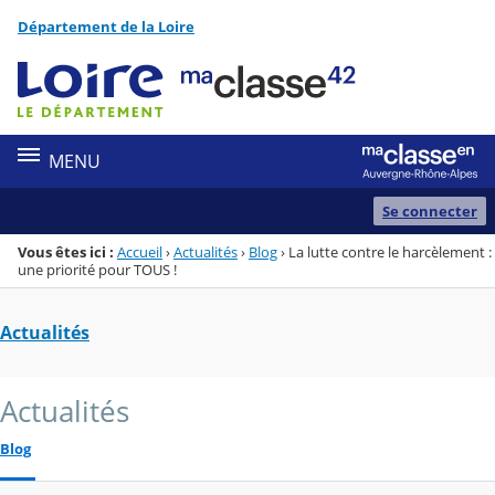
Panneau de gestion des cookies
Département de la Loire
Menu de la rubrique
Contenu
MENU
Se connecter
Vous êtes ici :
Accueil
›
Actualités
›
Blog
›
La lutte contre le harcèlement :
une priorité pour TOUS !
Actualités
Actualités
Blog