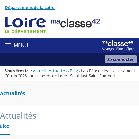
Panneau de gestion des cookies
Département de la Loire
Menu de la rubrique
Contenu
MENU
Se connecter
Vous êtes ici :
Accueil
›
Actualités
›
Blog
›
La « Fête de l’eau » : le samedi
20 juin 2026 sur les bords de Loire - Saint-Just-Saint-Rambert
Actualités
Actualités
Blog