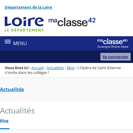
Panneau de gestion des cookies
Département de la Loire
Menu de la rubrique
Contenu
MENU
Se connecter
Vous êtes ici :
Accueil
›
Actualités
›
Blog
›
L'Opéra de Saint-Etienne
s'invite dans les collèges !
Actualités
Actualités
Blog