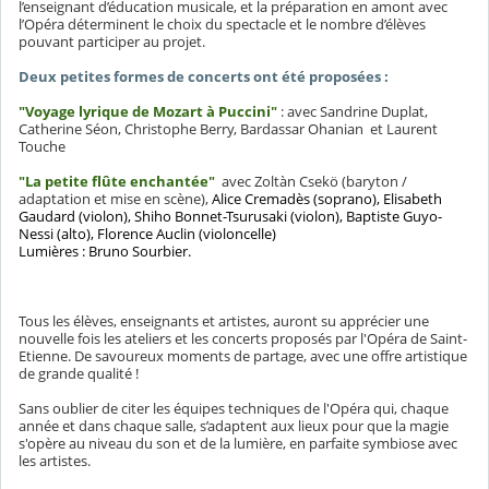
l’enseignant d’éducation musicale, et la préparation en amont avec
l’Opéra déterminent le choix du spectacle et le nombre d’élèves
pouvant participer au projet.
Deux petites formes de concerts ont été proposées :
"Voyage lyrique de Mozart à Puccini"
: avec Sandrine Duplat,
Catherine Séon, Christophe Berry, Bardassar Ohanian et Laurent
Touche
"La petite flûte enchantée"
avec Zoltàn Csekö (baryton /
adaptation et mise en scène),
Alice Cremadès (soprano), Elisabeth
Gaudard (violon), Shiho Bonnet-Tsurusaki (violon), Baptiste Guyo-
Nessi (alto), Florence Auclin (violoncelle)
Lumières : Bruno Sourbier.
Tous les élèves, enseignants et artistes, auront su apprécier une
nouvelle fois les ateliers et les concerts proposés par l'Opéra de Saint-
Etienne. De savoureux moments de partage, avec une offre artistique
de grande qualité !
Sans oublier de citer les équipes techniques de l'Opéra qui, chaque
année et dans chaque salle, s’adaptent aux lieux pour que la magie
s'opère au niveau du son et de la lumière, en parfaite symbiose avec
les artistes.