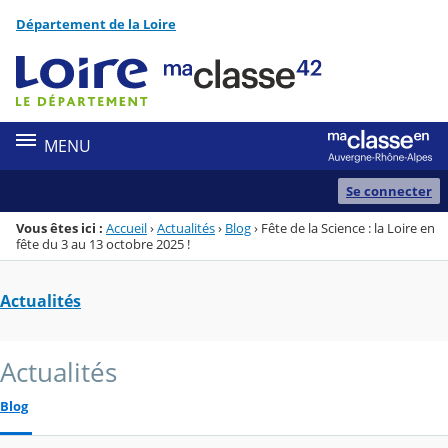
Panneau de gestion des cookies
Département de la Loire
Menu de la rubrique
Contenu
MENU
Se connecter
Vous êtes ici :
Accueil
›
Actualités
›
Blog
›
Fête de la Science : la Loire en
fête du 3 au 13 octobre 2025 !
Actualités
Actualités
Blog