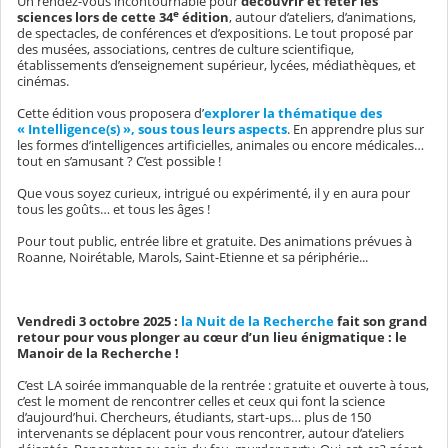
Un rendez-vous incontournable pour
découvrir et fêter les
e
sciences lors de cette 34
édition
, autour d’ateliers, d’animations,
de spectacles, de conférences et d’expositions. Le tout proposé par
des musées, associations, centres de culture scientifique,
établissements d’enseignement supérieur, lycées, médiathèques, et
cinémas.
Cette édition vous proposera d’
explorer la thématique des
« Intelligence(s) », sous tous leurs aspects
. En apprendre plus sur
les formes d’intelligences artificielles, animales ou encore médicales…
tout en s’amusant ? C’est possible !
Que vous soyez curieux, intrigué ou expérimenté, il y en aura pour
tous les goûts… et tous les âges !
Pour tout public, entrée libre et gratuite. Des animations prévues à
Roanne, Noirétable, Marols, Saint-Etienne et sa périphérie...
Vendredi 3 octobre 2025 :
la Nuit de la Recherche
fait son grand
retour pour vous plonger au cœur d’un lieu énigmatique : le
Manoir de la Recherche !
C’est LA soirée immanquable de la rentrée : gratuite et ouverte à tous,
c’est le moment de rencontrer celles et ceux qui font la science
d’aujourd’hui. Chercheurs, étudiants, start-ups… plus de 150
intervenants se déplacent pour vous rencontrer, autour d’ateliers