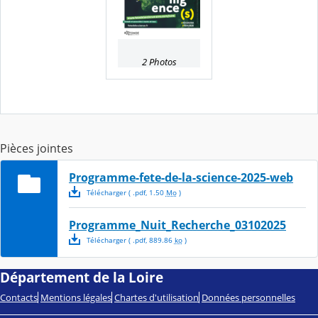
2 Photos
Pièces jointes
Programme-fete-de-la-science-2025-web
Télécharger
( .
pdf
,
1.50
Mo
)
Programme_Nuit_Recherche_03102025
Télécharger
( .
pdf
,
889.86
ko
)
Département de la Loire
Contacts
Mentions légales
Chartes d'utilisation
Données personnelles