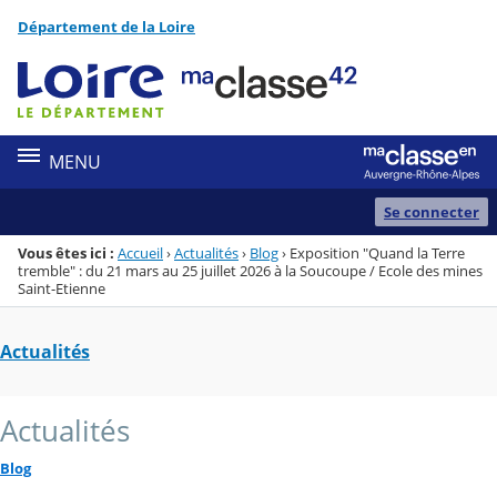
Panneau de gestion des cookies
Département de la Loire
Menu de la rubrique
Contenu
MENU
Se connecter
Vous êtes ici :
Accueil
›
Actualités
›
Blog
›
Exposition "Quand la Terre
tremble" : du 21 mars au 25 juillet 2026 à la Soucoupe / Ecole des mines
Saint-Etienne
Actualités
Actualités
Blog