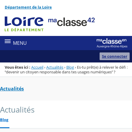
Panneau de gestion des cookies
Département de la Loire
Menu de la rubrique
Contenu
MENU
Se connecter
Vous êtes ici :
Accueil
›
Actualités
›
Blog
›
Es-tu prêt(e) à relever le défi :
“devenir un citoyen responsable dans tes usages numériques” ?
Actualités
Actualités
Blog