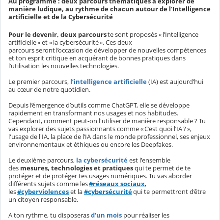
Au programme : deux parcours thématiques à explorer de
manière ludique, au rythme de chacun autour de l'Intelligence
artificielle et de la Cybersécurité
Pour le devenir, deux parcours
te sont proposés « l’Intelligence
artificielle » et « la cybersécurité ». Ces deux
parcours seront l’occasion de développer de nouvelles compétences
et ton esprit critique en acquérant de bonnes pratiques dans
l’utilisation les nouvelles technologies.
Le premier parcours,
l’intelligence artificielle
(IA) est aujourd’hui
au cœur de notre quotidien.
Depuis l’émergence d’outils comme ChatGPT, elle se développe
rapidement en transformant nos usages et nos habitudes.
Cependant, comment peut-on l'utiliser de manière responsable ? Tu
vas explorer des sujets passionnants comme « C’est quoi l’IA ? »,
l'usage de l'IA, la place de l’IA dans le monde professionnel, ses enjeux
environnementaux et éthiques ou encore les Deepfakes.
Le deuxième parcours,
la cybersécurité
est
l'ensemble
des
mesures, technologies et pratiques
qui te permet de te
protéger et de protéger tes usages numériques.
Tu vas aborder
différents sujets comme les
#réseaux sociaux
,
les
#cyberviolences
et la
#cybersécurité
qui te permettront d’être
un citoyen responsable.
A ton rythme, tu disposeras
d’un mois
pour réaliser les